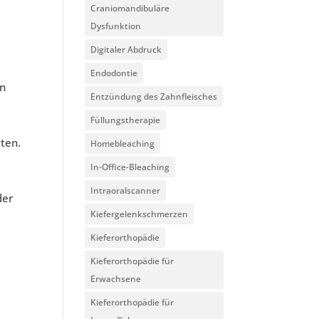
Craniomandibuläre
Dysfunktion
Digitaler Abdruck
Endodontie
en
Entzündung des Zahnfleisches
Füllungstherapie
ten.
Homebleaching
In-Office-Bleaching
Intraoralscanner
der
Kiefergelenkschmerzen
Kieferorthopädie
Kieferorthopädie für
Erwachsene
Kieferorthopädie für