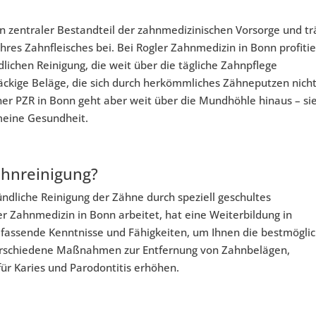
ein zentraler Bestandteil der zahnmedizinischen Vorsorge und tr
hres Zahnfleisches bei. Bei Rogler Zahnmedizin in Bonn profiti
lichen Reinigung, die weit über die tägliche Zahnpflege
äckige Beläge, die sich durch herkömmliches Zähneputzen nich
ner PZR in Bonn geht aber weit über die Mundhöhle hinaus – si
meine Gesundheit.
ahnreinigung?
ündliche Reinigung der Zähne durch speziell geschultes
er Zahnmedizin in Bonn arbeitet, hat eine Weiterbildung in
mfassende Kenntnisse und Fähigkeiten, um Ihnen die bestmögli
erschiedene Maßnahmen zur Entfernung von Zahnbelägen,
für Karies und Parodontitis erhöhen.