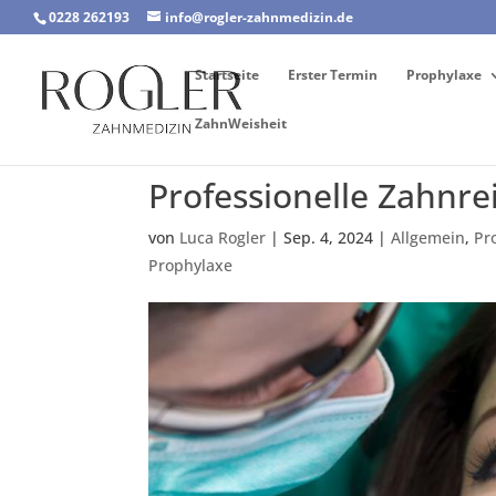
0228 262193
info@rogler-zahnmedizin.de
Startseite
Erster Termin
Prophylaxe
ZahnWeisheit
Professionelle Zahnre
von
Luca Rogler
|
Sep. 4, 2024
|
Allgemein
,
Pr
Prophylaxe