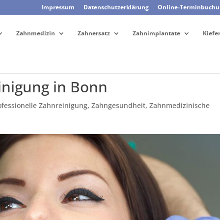
Impressum
Datenschutzerklärung
Online-Terminbuchu
Zahnmedizin
Zahnersatz
Zahnimplantate
Kiefe
inigung in Bonn
ofessionelle Zahnreinigung
,
Zahngesundheit
,
Zahnmedizinische