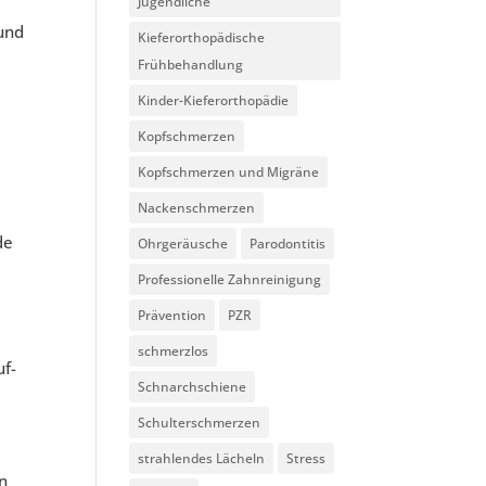
Jugendliche
 und
Kieferorthopädische
Frühbehandlung
Kinder-Kieferorthopädie
Kopfschmerzen
Kopfschmerzen und Migräne
Nackenschmerzen
de
Ohrgeräusche
Parodontitis
Professionelle Zahnreinigung
Prävention
PZR
schmerzlos
uf-
Schnarchschiene
Schulterschmerzen
strahlendes Lächeln
Stress
n