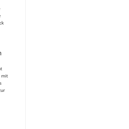
e
e
ck
n
ht
 mit
s
zur