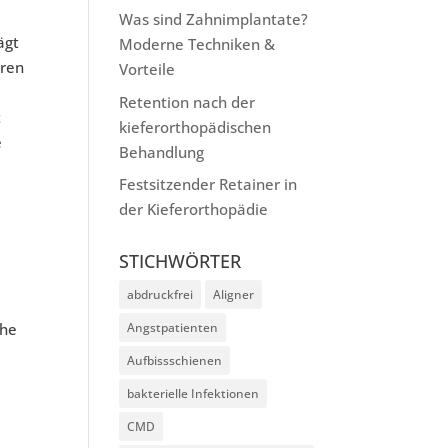
Was sind Zahnimplantate?
ägt
Moderne Techniken &
eren
Vorteile
Retention nach der
t
kieferorthopädischen
e
Behandlung
Festsitzender Retainer in
der Kieferorthopädie
STICHWÖRTER
abdruckfrei
Aligner
che
Angstpatienten
Aufbissschienen
bakterielle Infektionen
CMD