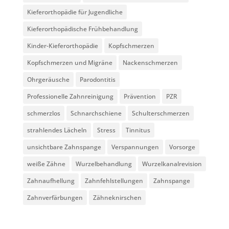
Kieferorthopädie für Jugendliche
Kieferorthopädische Frühbehandlung
Kinder-Kieferorthopädie
Kopfschmerzen
Kopfschmerzen und Migräne
Nackenschmerzen
Ohrgeräusche
Parodontitis
Professionelle Zahnreinigung
Prävention
PZR
schmerzlos
Schnarchschiene
Schulterschmerzen
strahlendes Lächeln
Stress
Tinnitus
unsichtbare Zahnspange
Verspannungen
Vorsorge
weiße Zähne
Wurzelbehandlung
Wurzelkanalrevision
Zahnaufhellung
Zahnfehlstellungen
Zahnspange
Zahnverfärbungen
Zähneknirschen