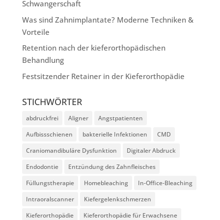
Schwangerschaft
Was sind Zahnimplantate? Moderne Techniken &
Vorteile
Retention nach der kieferorthopädischen
Behandlung
Festsitzender Retainer in der Kieferorthopädie
STICHWÖRTER
abdruckfrei
Aligner
Angstpatienten
Aufbissschienen
bakterielle Infektionen
CMD
Craniomandibuläre Dysfunktion
Digitaler Abdruck
Endodontie
Entzündung des Zahnfleisches
Füllungstherapie
Homebleaching
In-Office-Bleaching
Intraoralscanner
Kiefergelenkschmerzen
Kieferorthopädie
Kieferorthopädie für Erwachsene