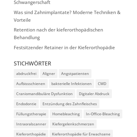
Schwangerschaft
Was sind Zahnimplantate? Moderne Techniken &
Vorteile
Retention nach der kieferorthopädischen
Behandlung
Festsitzender Retainer in der Kieferorthopädie
STICHWÖRTER
abdruckfrei
Aligner
Angstpatienten
Aufbissschienen
bakterielle Infektionen
CMD
Craniomandibuläre Dysfunktion
Digitaler Abdruck
Endodontie
Entzündung des Zahnfleisches
Füllungstherapie
Homebleaching
In-Office-Bleaching
Intraoralscanner
Kiefergelenkschmerzen
Kieferorthopädie
Kieferorthopädie für Erwachsene