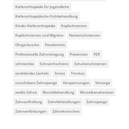
Kieferorthopädie für Jugendliche
Kieferorthopädische Frühbehandlung
Kinder-Kieferorthopädie
Kopfschmerzen
Kopfschmerzen und Migräne
Nackenschmerzen
Ohrgeräusche
Parodontitis
Professionelle Zahnreinigung
Prävention
PZR
schmerzlos
Schnarchschiene
Schulterschmerzen
strahlendes Lächeln
Stress
Tinnitus
unsichtbare Zahnspange
Verspannungen
Vorsorge
weiße Zähne
Wurzelbehandlung
Wurzelkanalrevision
Zahnaufhellung
Zahnfehlstellungen
Zahnspange
Zahnverfärbungen
Zähneknirschen