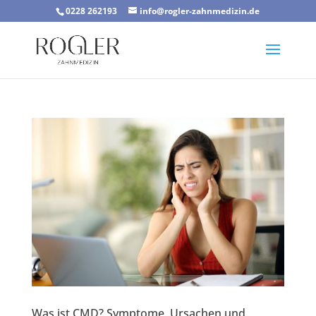
0228 262193
info@rogler-zahnmedizin.de
Was ist CMD? Symptome, Ursachen und