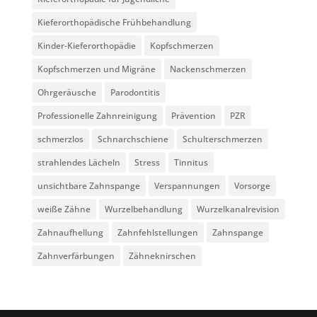
Kieferorthopädische Frühbehandlung
Kinder-Kieferorthopädie
Kopfschmerzen
Kopfschmerzen und Migräne
Nackenschmerzen
Ohrgeräusche
Parodontitis
Professionelle Zahnreinigung
Prävention
PZR
schmerzlos
Schnarchschiene
Schulterschmerzen
strahlendes Lächeln
Stress
Tinnitus
unsichtbare Zahnspange
Verspannungen
Vorsorge
weiße Zähne
Wurzelbehandlung
Wurzelkanalrevision
Zahnaufhellung
Zahnfehlstellungen
Zahnspange
Zahnverfärbungen
Zähneknirschen