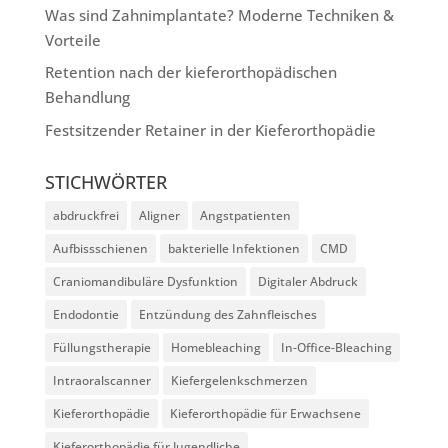
Was sind Zahnimplantate? Moderne Techniken &
Vorteile
Retention nach der kieferorthopädischen
Behandlung
Festsitzender Retainer in der Kieferorthopädie
STICHWÖRTER
abdruckfrei
Aligner
Angstpatienten
Aufbissschienen
bakterielle Infektionen
CMD
Craniomandibuläre Dysfunktion
Digitaler Abdruck
Endodontie
Entzündung des Zahnfleisches
Füllungstherapie
Homebleaching
In-Office-Bleaching
Intraoralscanner
Kiefergelenkschmerzen
Kieferorthopädie
Kieferorthopädie für Erwachsene
Kieferorthopädie für Jugendliche